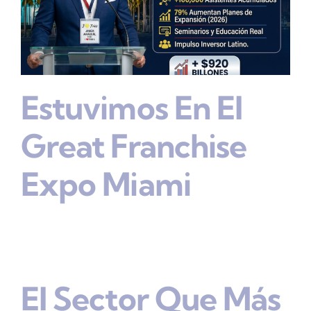
Estuvimos En El
Great Franchise
Expo Miami
El Sector Que Más