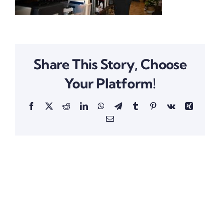
Share This Story, Choose
Your Platform!
Facebook
X
Reddit
LinkedIn
WhatsApp
Telegram
Tumblr
Pinterest
Vk
Xing
Email