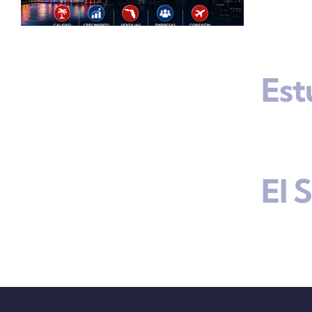
Est
s
El 