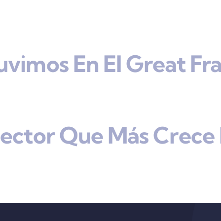
uvimos En El Great Fr
Sector Que Más Crece 