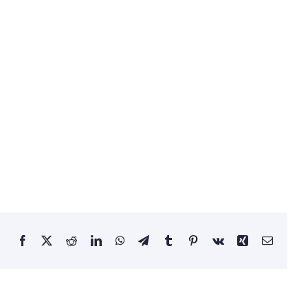
Facebook
X
Reddit
LinkedIn
WhatsApp
Telegram
Tumblr
Pinterest
Vk
Xing
Email