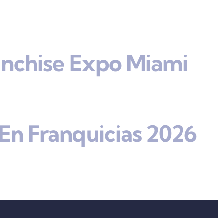
anchise Expo Miami
En Franquicias 2026