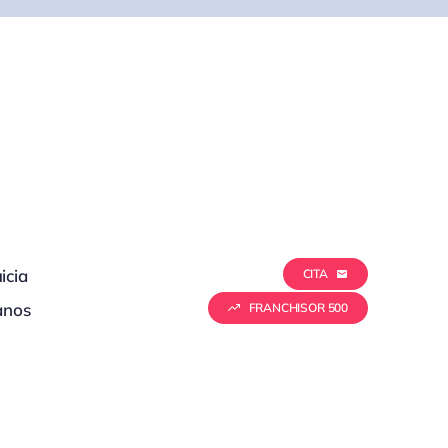
icia
CITA
anos
FRANCHISOR 500