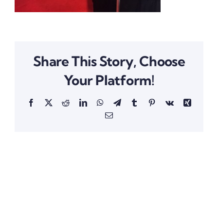
Share This Story, Choose
Your Platform!
Facebook
X
Reddit
LinkedIn
WhatsApp
Telegram
Tumblr
Pinterest
Vk
Xing
Email