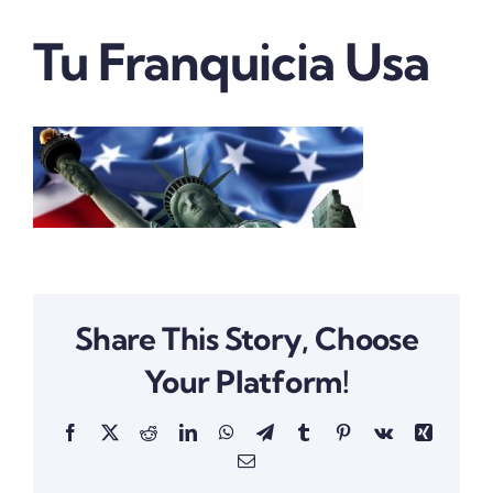
Real Estate
Tu Franquicia Usa
Marketing
Quienes somos
Contactanos
Share This Story, Choose
Your Platform!
Facebook
X
Reddit
LinkedIn
WhatsApp
Telegram
Tumblr
Pinterest
Vk
Xing
Email