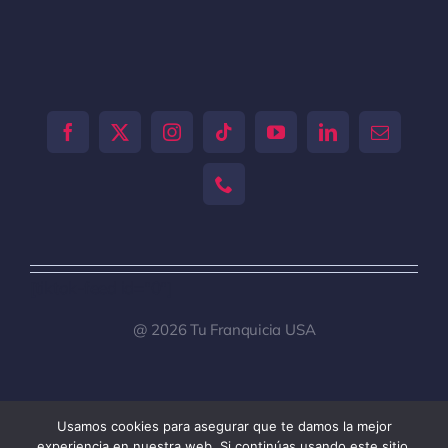
[tiktok-feed id="0"]
@ 2026 Tu Franquicia USA
Usamos cookies para asegurar que te damos la mejor
Toggle
experiencia en nuestra web. Si continúas usando este sitio,