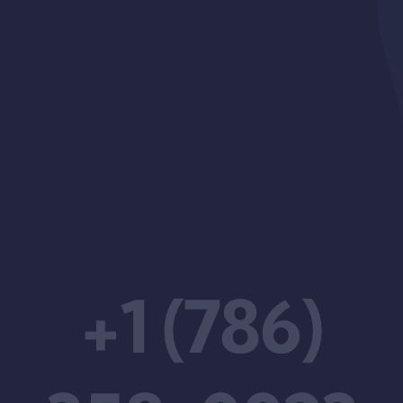
+1 (786)